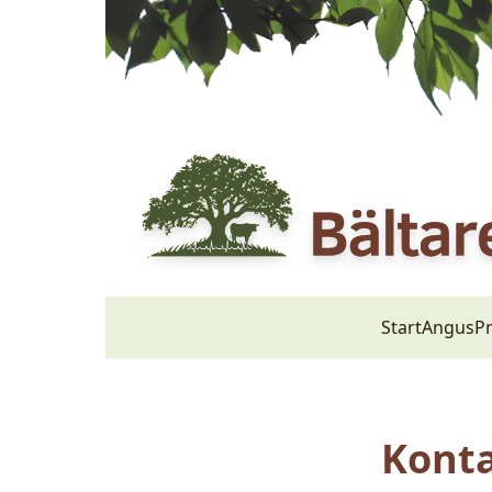
Start
Angus
P
Konta