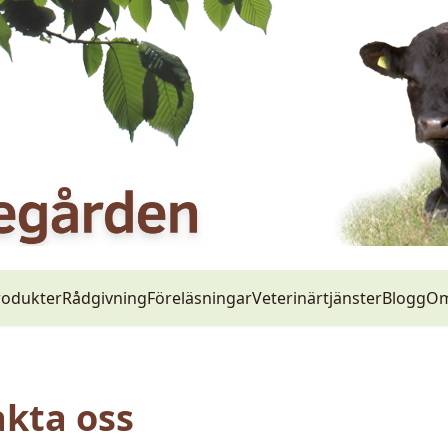
rodukter
Rådgivning
Föreläsningar
Veterinärtjänster
Blogg
Om
kta oss