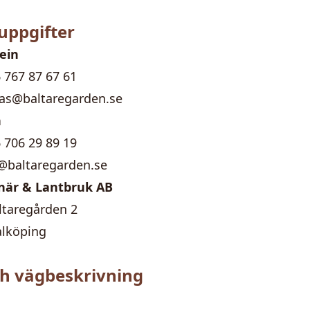
uppgifter
ein
 767 87 67 61
as@baltaregarden.se
n
 706 29 89 19
@baltaregarden.se
när & Lantbruk AB
taregården 2
alköping
ch vägbeskrivning