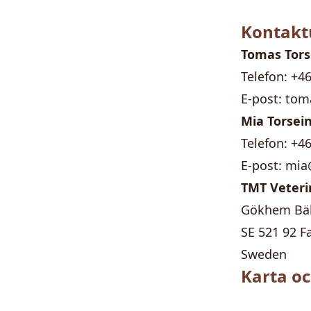
Kontakt
Tomas Tors
Telefon:
+46
E-post:
tom
Mia Torsei
Telefon:
+46
E-post:
mia
TMT Veteri
Gökhem Bäl
SE 521 92 F
Sweden
Karta o