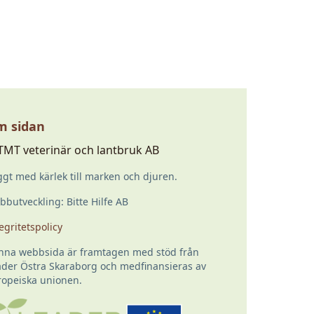
 sidan
TMT veterinär och lantbruk AB
gt med kärlek till marken och djuren.
butveckling: Bitte Hilfe AB
egritetspolicy
nna webbsida är framtagen med stöd från
ader Östra Skaraborg och medfinansieras av
ropeiska unionen.