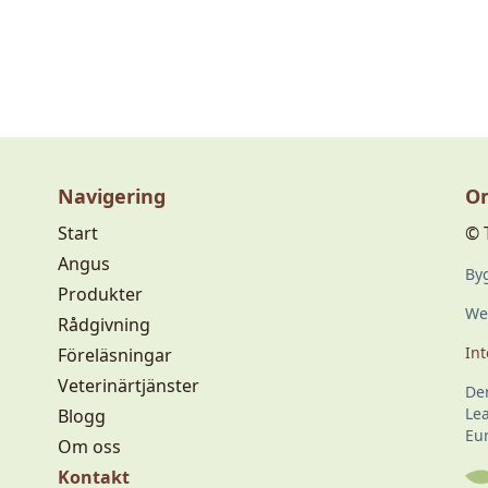
Navigering
Om
Start
© 
Angus
Byg
Produkter
Web
Rådgivning
Int
Föreläsningar
Veterinärtjänster
De
Le
Blogg
Eu
Om oss
Kontakt